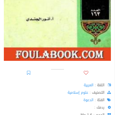
اللغة :
العربية
اﻟﺘﺼﻨﻴﻒ :
علوم إسلامية
الفئة :
الدعوة
ردمك :
الحجم : 1.6 Mo