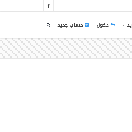
يد
دخول
حساب جديد