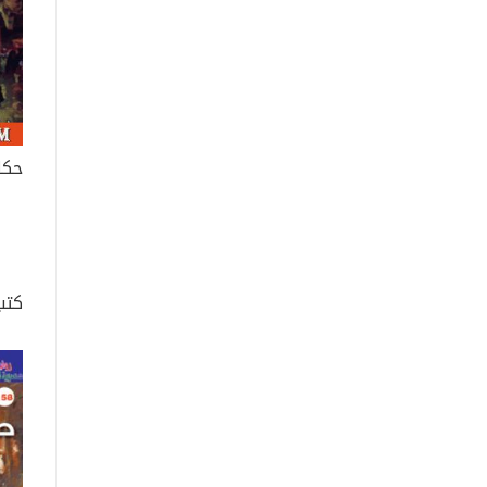
حكاي
كتب