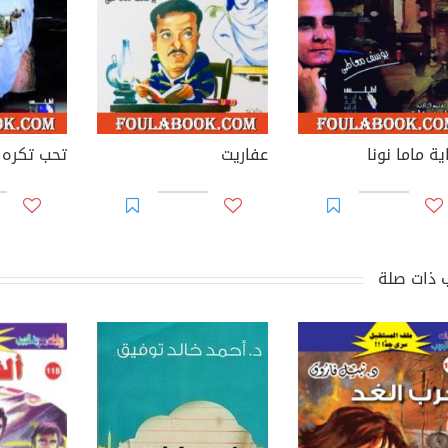
ة ماما نونا
عفاريت
تحب تكره أ
 ذات صلة