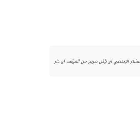
منشور بموجب ترخيص المشاع الإبداعي أو بإذن صريح من المؤلف أو دار