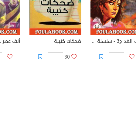
حرب الغد ج3 - سلسلة ملف المستقبل
ضحكات كئيبة
30