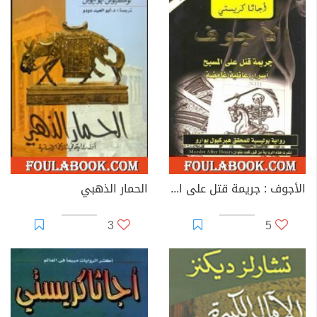
الأجوف : جريمة قتل على المسبح أسرار عائلية غامضة
الحمار الذهبي
3
5