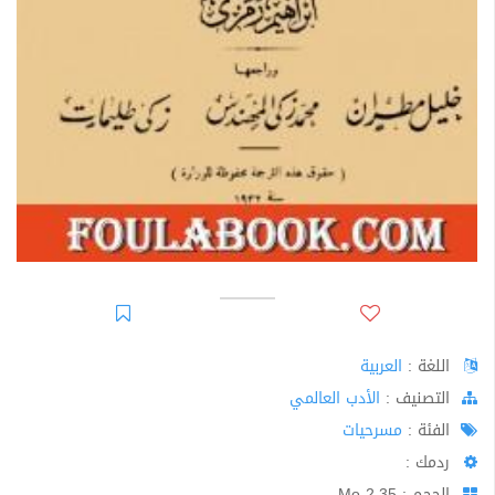
اللغة :
العربية
اﻟﺘﺼﻨﻴﻒ :
الأدب العالمي
الفئة :
مسرحيات
ردمك :
الحجم : 2.35 Mo