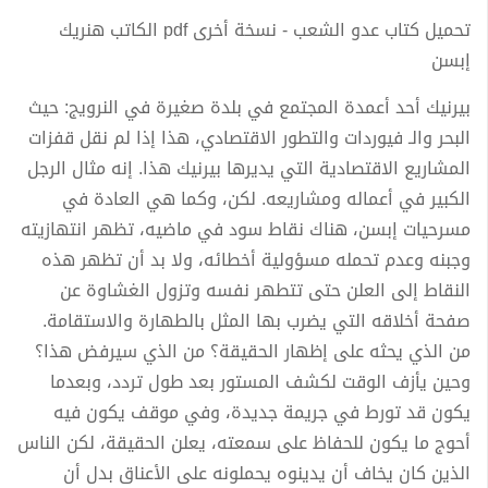
تحميل كتاب عدو الشعب - نسخة أخرى pdf الكاتب هنريك
إبسن
بيرنيك أحد أعمدة المجتمع في بلدة صغيرة في النرويج: حيث
البحر والـ فيوردات والتطور الاقتصادي، هذا إذا لم نقل قفزات
المشاريع الاقتصادية التي يديرها بيرنيك هذا. إنه مثال الرجل
الكبير في أعماله ومشاريعه. لكن، وكما هي العادة في
مسرحيات إبسن، هناك نقاط سود في ماضيه، تظهر انتهازيته
وجبنه وعدم تحمله مسؤولية أخطائه، ولا بد أن تظهر هذه
النقاط إلى العلن حتى تتطهر نفسه وتزول الغشاوة عن
صفحة أخلاقه التي يضرب بها المثل بالطهارة والاستقامة.
من الذي يحثه على إظهار الحقيقة؟ من الذي سيرفض هذا؟
وحين يأزف الوقت لكشف المستور بعد طول تردد، وبعدما
يكون قد تورط في جريمة جديدة، وفي موقف يكون فيه
أحوج ما يكون للحفاظ على سمعته، يعلن الحقيقة، لكن الناس
الذين كان يخاف أن يدينوه يحملونه على الأعناق بدل أن