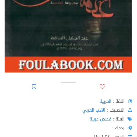
اللغة :
العربية
اﻟﺘﺼﻨﻴﻒ :
الأدب العربي
الفئة :
قصص عربية
ردمك :
الحجم : 1.08 Mo