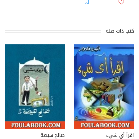
كتب ذات صلة
اقرأ أي شيء
صالح هيصة