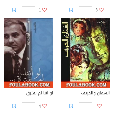
1
3
السمان والخريف
لو اننا لم نفترق
4