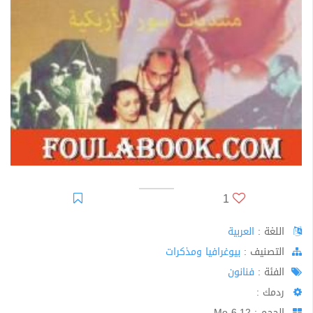
1
اللغة :
العربية
اﻟﺘﺼﻨﻴﻒ :
بيوغرافيا ومذكرات
الفئة :
فنانون
ردمك :
الحجم : 6.12 Mo