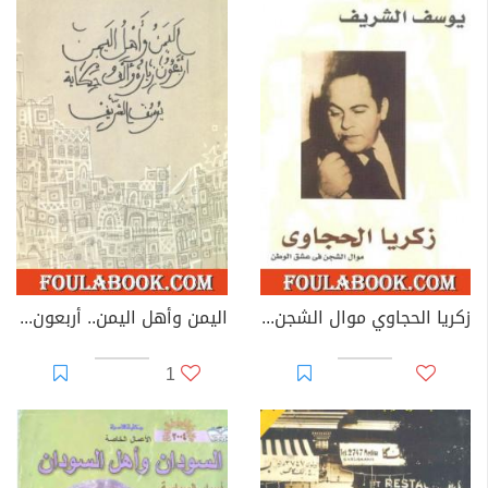
زكريا الحجاوي موال الشجن في عشق الوطن
اليمن وأهل اليمن.. أربعون زيارة وألف حكاية
1