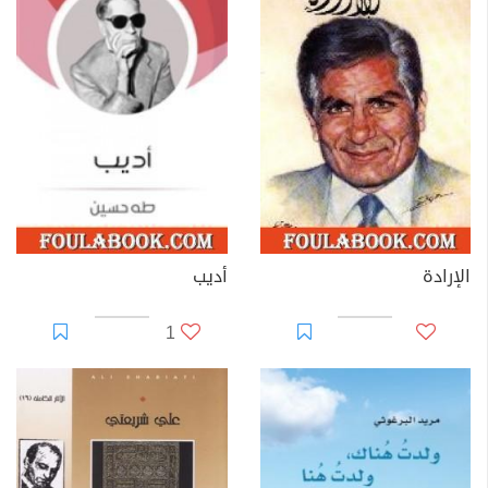
الإرادة
أديب
1