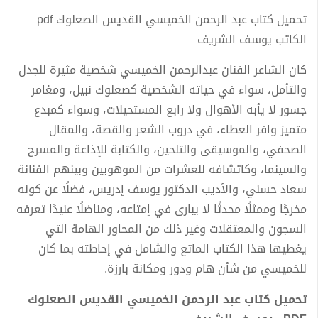
تحميل كتاب عبد الرحمن الخميسي القديس الصعلوك pdf
الكاتب يوسف الشريف
كان الشاعر الفنان عبدالرحمن الخميسي شخصية مثيرة للجدل
والتأمل، سواء في حياته الشخصية كصعلوك نبيل، ومغامر
جسور لا يأبه الأهوال ولا رابع المستحيلات، وسواء كمبدع
متميز وافر العطاء، في دروب الشعر والقصة، والمقال
الصحفي، والموسيقى والتلحين، والكتابة للإذاعة والمسرح
والسينما، وكاتشافه للعشرات من الموهوبين وبينهم الفنانة
سعاد حسني، والأديب الدكتور يوسف إدريس، فضلًا عن كونه
مخرجًا وممثلًا محدثًا لا يبارى في إمتاعه، ومناضلًا عنيدًا تعرفه
السجون والمعتقلات وغير ذلك من المحاور الهامة التي
يغطيها هذا الكتاب الماتع والشامل في إحاطته بما كان
للخميسي من شأن هام ودور ومكانة بارزة.
تحميل كتاب عبد الرحمن الخميسي القديس الصعلوك