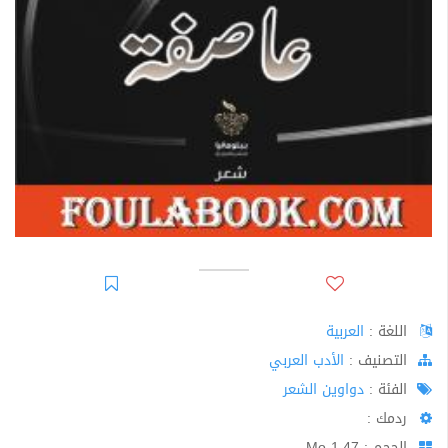
اللغة :
العربية
اﻟﺘﺼﻨﻴﻒ :
الأدب العربي
الفئة :
دواوين الشعر
ردمك :
الحجم : 1.47 Mo