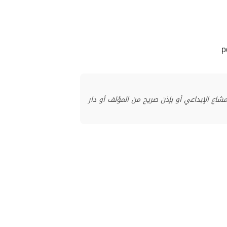
منشور بموجب ترخيص المشاع الإبداعي أو بإذن صريح من المؤلف أو دار