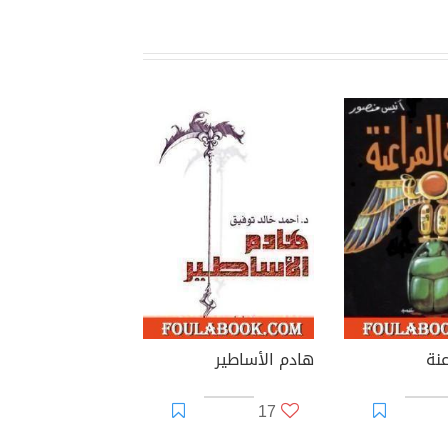
عنة
هادم الأساطير
17