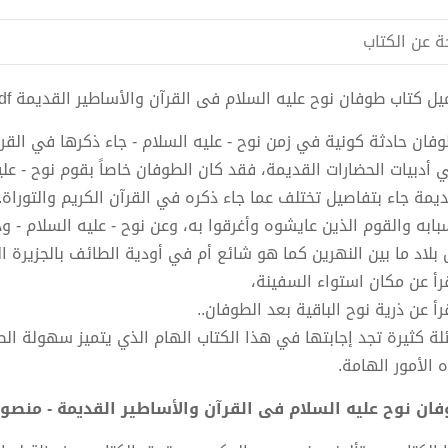
ة عن الكتاب
 كتاب طوفان نوح عليه السلام فى القرآن والأساطير القديمة pdf الكاتب منصور عبد الحكيم
وفان حادثة كونية في زمن نوح - عليه السلام - جاء ذكرها في القر
 أدبيات الحضارات القديمة، فقد كان الطوفان خاصاً بقوم نوح - ع
ديمة جاء بتفاصيل تختلف عما جاء ذكره في القرآن الكريم والتوراة
بابه والقوم الذين عايشوه وأغرقوا به، وعن نوح - عليه السلام -
ل بلاد ما بين النهرين كما هو شائع أم في أودية الطائف بالجزيرة ال
رأ عن مكان استواء السفينة،
أ عن ذرية نوح الباقية بعد الطوفان..
لة كثيرة تجد إجابتها في هذا الكتاب الهام الذي يتميز سهولة ال
 الأمور الهامة.
ان نوح عليه السلام فى القرآن والأساطير القديمة - منصور عب