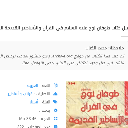
يل كتاب طوفان نوح عليه السلام فى القرآن والأساطير القديمة pdf
ملاحظة:
مصدر الكتاب
تم جلب هذا الكتاب من موقع archive.org، وهو 
النشر. في حال وجود اعتراض على النشر، يرجى التواصل معنا.
اللغة :
العربية
اﻟﺘﺼﻨﻴﻒ :
غرائب وأساطير
الفئة :
أسرار
ردمك :
الحجم : 33.46 Mo
عدد الصفحات : 222