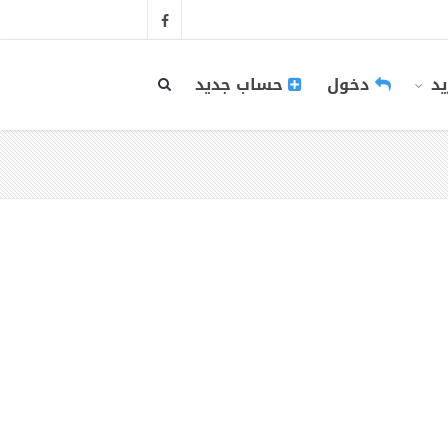
يد
دخول
حساب جديد