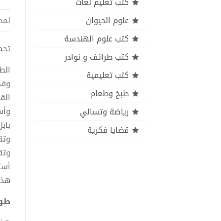
كتب تعليم لغات
علوم الحيوان
لمح
كتب علوم الهندسة
تحميل
كتب طرائف و نوادر
الط
كتب تعليمية
وفي
طبخ وطعام
الق
وأس
رياضة وتسالي
باب
قضايا فكرية
وتق
وتقر
أسئ
هذه
طوف