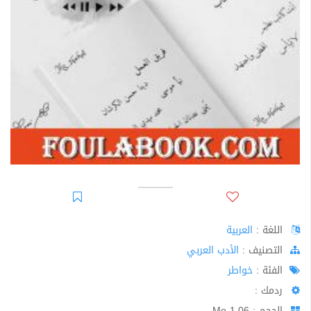
اللغة :
العربية
اﻟﺘﺼﻨﻴﻒ :
الأدب العربي
الفئة :
خواطر
ردمك :
الحجم : 1.06 Mo