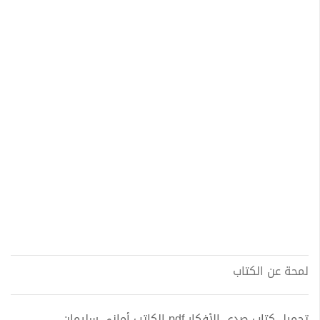
لمحة عن الكتاب
تحميل كتاب صدى الأفكار pdf الكاتب أماني سليمان