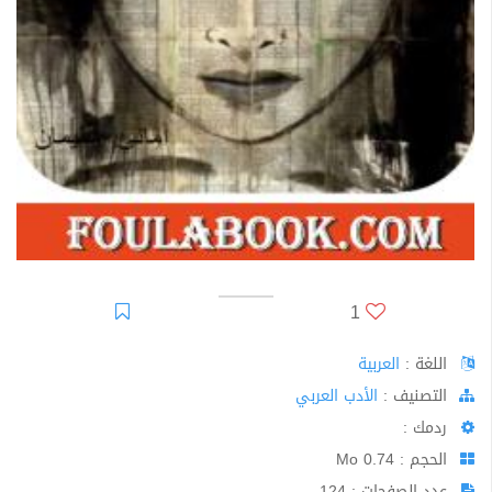
1
اللغة :
العربية
اﻟﺘﺼﻨﻴﻒ :
الأدب العربي
ردمك :
الحجم : 0.74 Mo
عدد الصفحات : 124