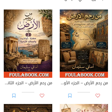
من رحم الأرض – الجزء الأول: إيبلا وماري
من رحم الأرض – الجزء الثاني: حضارة أوغاريت والممالك الآرامية