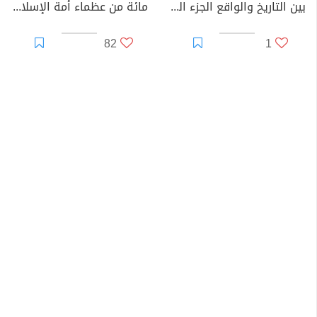
بين التاريخ والواقع الجزء الثالث
مائة من عظماء أمة الإسلام غيروا مجرى التاريخ
82
1