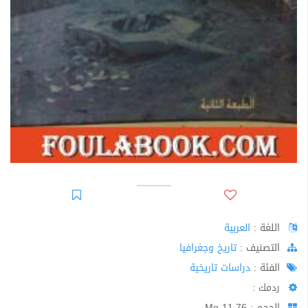
اللغة :
العربية
اﻟﺘﺼﻨﻴﻒ :
تاريخ وجغرافيا
الفئة :
دراسات تاريخية
ردمك :
الحجم : 11.76 Mo