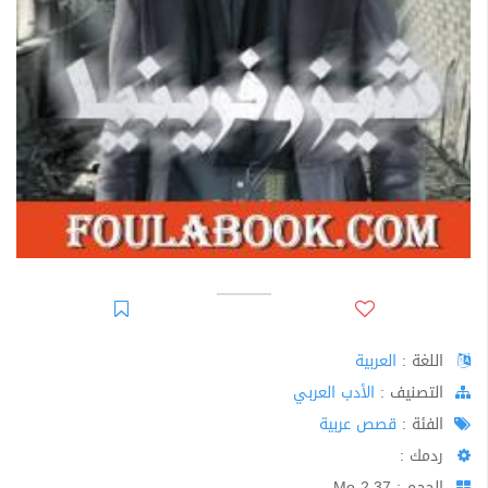
اللغة :
العربية
اﻟﺘﺼﻨﻴﻒ :
الأدب العربي
الفئة :
قصص عربية
ردمك :
الحجم : 2.37 Mo