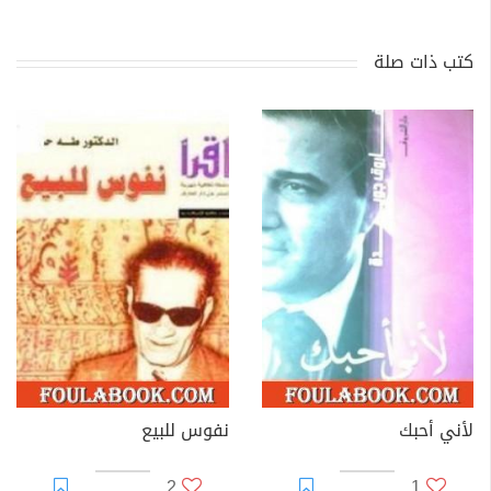
كتب ذات صلة
لأني أحبك
نفوس للبيع
2
1