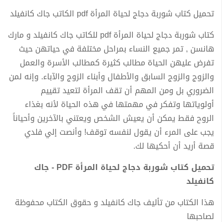
تحميل كتاب شوربة دجاج لحياة المرأة pdf الكاتب جاك كانفيلد
كتاب شوربة دجاج لحياة المرأة pdf للكاتب جاك كانفيلد و مارك
هانسن , تمر جميع النساء بمراحل مختلفة في حياتهن حيث
تفرض عليهن الحياة مطالب كثيرة كمطالب الأسرة والعمل
والزوج والزوج السابق والأطفال وأبناء الزوج والآباء. وإنه لمن
الضروري بل ومن المهم أن تقف المرأة لتعيد تقييم
أولوياتها وتفكر في مهمتها في هذه الحياة لأنه بغذاء
الروح فقط يمكن أن يعيش الشخص ويعتني بالآخرين وأحياناً
يجب على المرء أن يقول لنفسه توقف! وأنصت إلي فلدي
قصة أريد أن أحكيها لك.
تحميل كتاب شوربة دجاج لحياة المرأة PDF - جاك
كانفيلد
هذا الكتاب من تأليف جاك كانفيلد و حقوق الكتاب محفوظة
لصاحبها