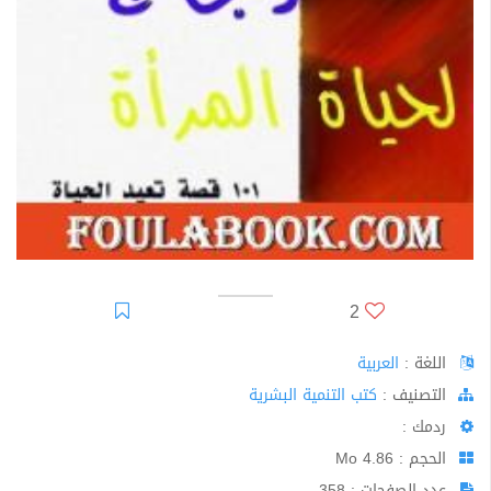
2
اللغة :
العربية
اﻟﺘﺼﻨﻴﻒ :
كتب التنمية البشرية
ردمك :
الحجم : 4.86 Mo
عدد الصفحات : 358