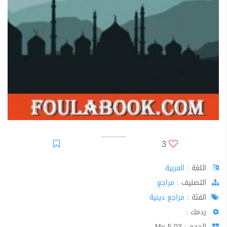
3
اللغة :
العربية
اﻟﺘﺼﻨﻴﻒ :
مراجع
الفئة :
مراجع دينية
ردمك :
الحجم : 5.03 Mo