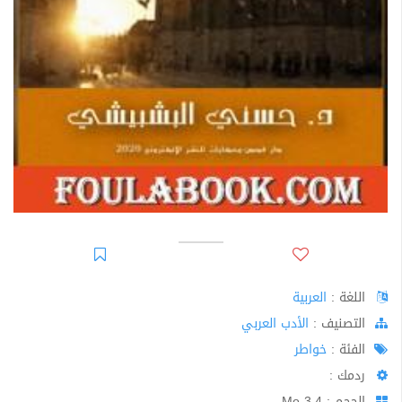
اللغة :
العربية
اﻟﺘﺼﻨﻴﻒ :
الأدب العربي
الفئة :
خواطر
ردمك :
الحجم : 3.4 Mo