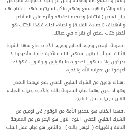
بالأمر إذا سمع عنه وفهمه ولكن لم ينتبه لخطورته، فالجاهل
بالله والآخرة هو سمع وفهم ولكن لم ينتبه، فهذا الكتاب هو
بيان لعنصر (الانتباه) وكيفية تحقيقه وأثره على المشاعر
والأهداف (العبادة القلبية) والحياة، لذلك فهذا الكتاب هو
أخطر كتاب يمكن أن تقرأه في حياتك.
ـ معرفة البعض بوجود الخالق ووجود الآخرة ضاع منها الشرط
الثالث رغم أن اليقين عندهم بالله والآخرة جازما، فأصبحوا لا
يدركون ولا ينتبهون لخطورة ما يقولون ويوقنون، فهؤلاء
أعرضوا عن معرفة الله والآخرة.
ـ هناك نوعين من الشرك القلبي الخفي يقع فيهما البعض
وهو لا يدري وهما غياب المعرفة بالله والآخرة وغياب العبادة
القلبية (غياب عمل القلب).
ـ فهذا الكتاب هو لتحذير الأمة من الوقوع في نوعين من
الشرك القلبي الخفي، النوع الأول هو الإعراض عن المعرفة
التامة بالغيبيات ( الجهل بالله ) ، والثاني هو غياب عمل القلب