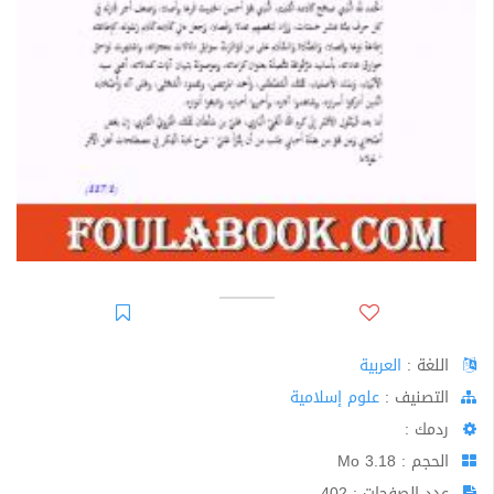
اللغة :
العربية
اﻟﺘﺼﻨﻴﻒ :
علوم إسلامية
ردمك :
الحجم : 3.18 Mo
عدد الصفحات : 402