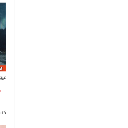
غيو
كتب