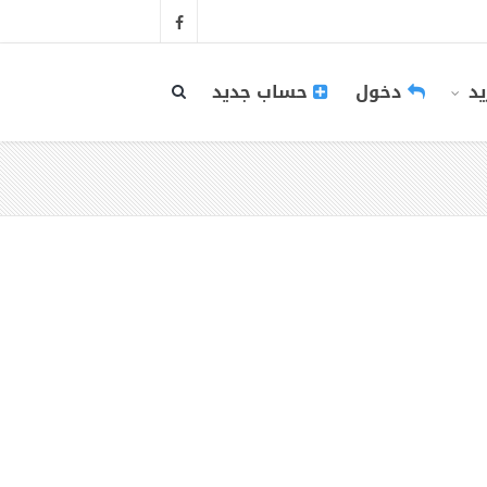
يد
دخول
حساب جديد