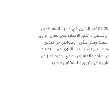
تشرع الرواية باستهلال تحليق طائرة حربية فوق سماء المدينة عام 2015 فتتفجر الذكرى في ذاكرة المشاهدين
وط نظام صدام حسين ... تدور الاحداث على لسان الراوي
 مقيت وقتل عبثي ، ويتواصل مع صديق
جرة التي يشير اليها الراوي في سبعينات
رن الواحد والعشرين ، وهي هجرة تعبر عن
يش على ارض مترجرجة لمستقبل مضبب.