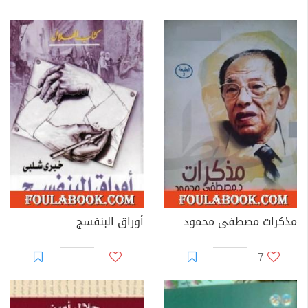
مذكرات مصطفى محمود
أوراق البنفسج
7