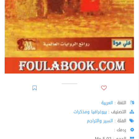
اللغة :
العربية
اﻟﺘﺼﻨﻴﻒ :
بيوغرافيا ومذكرات
الفئة :
السير والتراجم
ردمك :
الحجم : 5.02 Mo