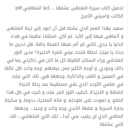
تحميل كتاب سيرة المنتهى عشتها ... كما اشتهتني pdf
الكاتب واسيني الأعرج
سعيد بهذا العمر الذي عشته قبل أن اعود إلى تربة المنتهى
و أتماهى فيها إلى الأبد. لم أكن, استثناء عظيما في هذه
الدنيا يا جدي, لكني لم أمر عليها كغيمة جافة. هل تدرين ما
حدث يا ميترا, لحظة فتحت عيني للمرة الاخيرة؟ محى النور
المتخفي وراء الستائر الثقيلة كل ما كان في ذاكرتي بما في
ذالك وجودي, و أوجه الكثير ممن عرفتهم. وجه واحد ظل عالقا
في العينين و القلب والذاكرة. وجهها هي. تلك التي نبتت
في ضلعي الأوحد الذي بقي مستقيما بعد رحلة الحياة
الشاقة و اللذيذة, كحليب اللوز المر. نبتت و كبرت في ظل هذا
الضلع, و تعودت على ملوحته, و مائه المتحرك ددوما, و سكينة
بحارة السرية و عنفها الأبدي وجه واحد و وحيد... وجهها
الصافي الذي لن يغيب عني أبدا... تلك التي اشتهتني... تلك
التي عشتها