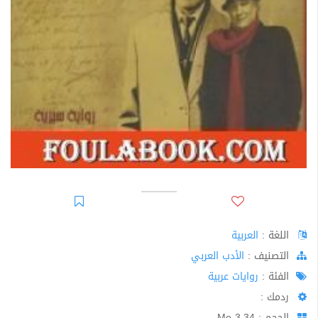
اللغة :
العربية
اﻟﺘﺼﻨﻴﻒ :
الأدب العربي
الفئة :
روايات عربية
ردمك :
الحجم : 3.34 Mo