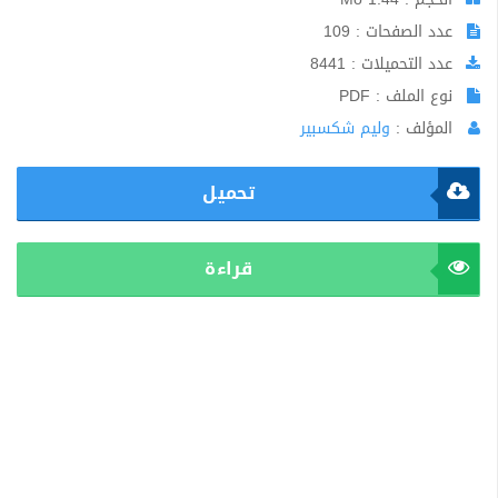
عدد الصفحات : 109
عدد التحميلات : 8441
نوع الملف : PDF
المؤلف :
وليم شكسبير
تحميل
قراءة