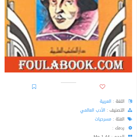
اللغة :
العربية
اﻟﺘﺼﻨﻴﻒ :
الأدب العالمي
الفئة :
مسرحيات
ردمك :
الحجم : 1.44 Mo