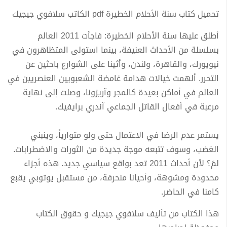
تحميل كتاب سنة الأحلام الخطيرة pdf الكاتب سلافوي جيجيك
أطلق عليها سنة الأحلام الخطيرة: فاجأت 2011 العالم
بسلسلة من الأحداث العنيفة، بينما استولى المتظاهرون في
نيويورك، والقاهرة، ولندن، وأثينا على الشوارع باحثين عن
التحرر. ألهمت خيالات هدامة غامضة الشعبويين العنصريين في
العالم في أماكن بعيدة كالمجر وآريزونا، وصلت إلى نهاية
مرعبة في أفعال القاتل الجماعي آندري برايفيك.
يستمر عدم الرضا في الاعتمال حتى ولو متوارياً، وينبني
الغضب، وسوف تتبعه موجة جديدة من الثورات والاضطرابات.
لمَ؟ لأن أحداث 2011 تعد بواقع سياسي جديد. هذه أجزاء
محدودة ومشوهة، وأحيانا منحرفة، من مستقبل يوتوبي يقبع
كامنا في الحاضر.
هذا الكتاب من تأليف سلافوي جيجيك و حقوق الكتاب