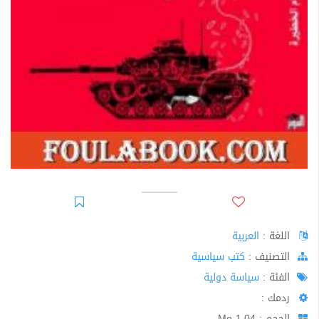
اللغة :
العربية
اﻟﺘﺼﻨﻴﻒ :
كتب سياسية
الفئة :
سياسة دولية
ردمك :
الحجم : 1.04 Mo