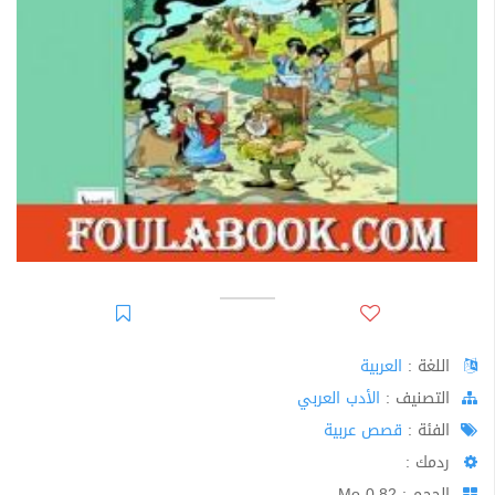
اللغة :
العربية
اﻟﺘﺼﻨﻴﻒ :
الأدب العربي
الفئة :
قصص عربية
ردمك :
الحجم : 0.82 Mo