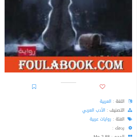
اللغة :
العربية
اﻟﺘﺼﻨﻴﻒ :
الأدب العربي
الفئة :
روايات عربية
ردمك :
الحجم : 2.88 Mo