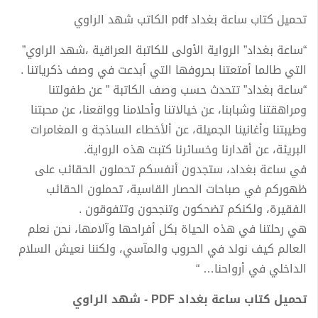
تحميل كتاب ساعة بغداد pdf الكاتب شهد الراوي
“ساعة بغداد” الرواية الأولى للكاتبة العراقية ،شهد الراوي”
التي طالما أمتعتنا بحروفها التي أبدعت في وصف ذكرياتنا .
“ساعة بغداد” تتحدث حسب وصف الكاتبة ” عن طفولتنا
ومراهقتنا وشبابنا، عن خيالاتنا وأحلامنا وواقعنا، عن محبتنا
وطيبتنا وأغانينا الجميلة، عن ألأخطاء الساذجة و المغامرات
البريئة، عن أقدارنا وخسائرنا كتبت هذه الرواية.
في ساعة بغداد، ستجدون أنفسكم تحملون الحقائب على
ظهوركم في صباحات الحصار القاسية، تحملون الحقائب
الفقيرة، ولكنكم تضحكون وتنجحون وتتفوقون .
هي رحلتنا في هذه الحياة بكل أفراحها وآلامها، نحن نعلم
العالم كيف نولد في الحروب والمآسي، ولكننا نعيش السلام
الداخلي في أرواحنا… “
تحميل كتاب ساعة بغداد PDF - شهد الراوي