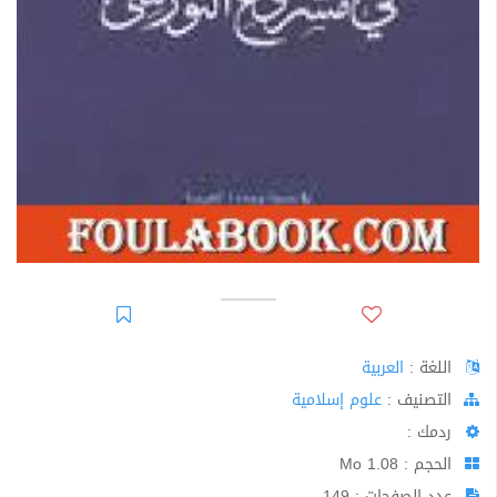
اللغة :
العربية
اﻟﺘﺼﻨﻴﻒ :
علوم إسلامية
ردمك :
الحجم : 1.08 Mo
عدد الصفحات : 149