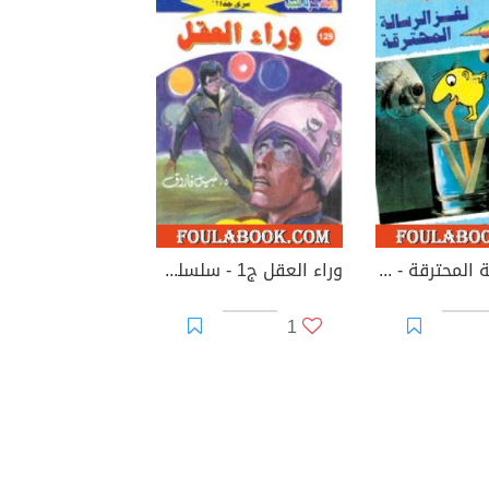
لغز الرسالة المحترقة - زووم
وراء العقل ج1 - سلسلة ملف المستقبل
1