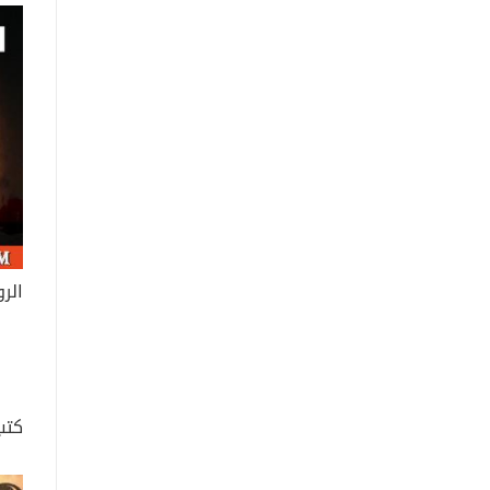
الر
كتب