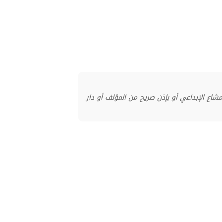
منشور بموجب ترخيص المشاع الإبداعي أو بإذن صريح من المؤلف أو دار