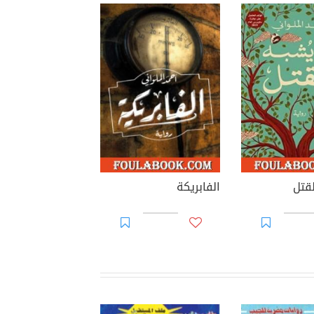
لقتل
الفابريكة