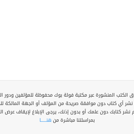
 الكتب المنشورة عبر مكتبة فولة بوك محفوظة للمؤلفين ودور ال
 نشر أي كتاب دون موافقة صريحة من المؤلف أو الجهة المالكة ل
م نشر كتابك دون علمك أو بدون إذنك، يرجى الإبلاغ لإيقاف عرض ال
بمراسلتنا مباشرة من
هنــــــا