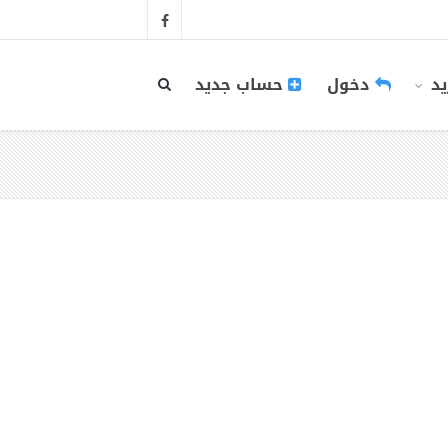
يد
دخول
حساب جديد