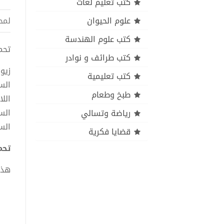
كتب تعليم لغات
علوم الحيوان
لمح
كتب علوم الهندسة
تحميل
كتب طرائف و نوادر
زيو
كتب تعليمية
الس
طبخ وطعام
الل
الس
رياضة وتسالي
الس
قضايا فكرية
تحمي
هذا