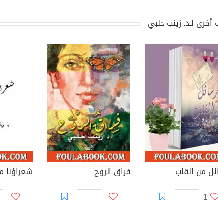
 أخرى لـد. زينب حلبي
ئل من القلب
فراق الروح
شعراؤنا م
1