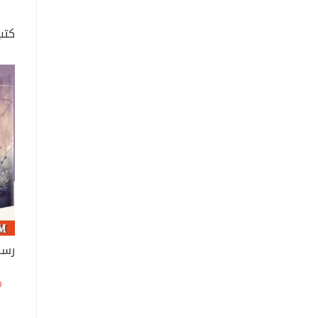
كتب
رسا