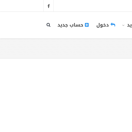
يد
دخول
حساب جديد