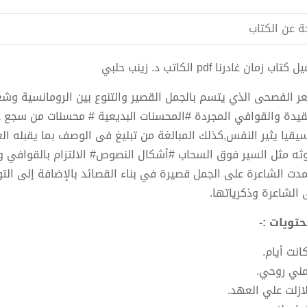
ة عن الكتاب
تاب زمان غادرنا pdf الكاتب د. زينب حلبي
ر الفصحى الذي يتسم بالجمل القصير والتنوع بين الرومانسية وشعر
قيدة والقوافي المجردة #المحسنات البديعية # محسنات من سجع 
يقيا يثير النفس,كذلك المبالغة من تبليغ فى الوصف بما يقبله ال
ثه مثل السير فوق السحاب #أشكال النصوص# الالتزام بالقوافي و
مدت الشاعرة على الجمل قصيرة في بناء القصائد بالإضافة إلى التو
 الشاعرة وذكرياتها.
حتويات :-