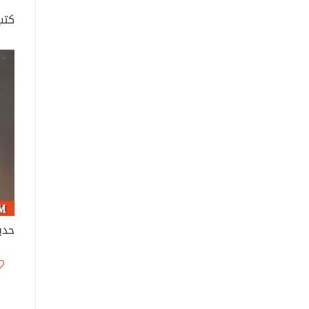
كتب
حدي