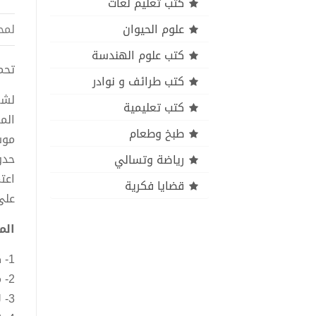
كتب تعليم لغات
علوم الحيوان
لمح
كتب علوم الهندسة
تحميل ك
كتب طرائف و نوادر
لشع
كتب تعليمية
الم
طبخ وطعام
موس
حدو
رياضة وتسالي
اعت
قضايا فكرية
على
الم
1- كانت أيام.
2- مني روحي.
3- لازلت علي العهد.