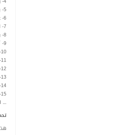
4- زمان لا يعود.
5- يا لها من ذكري.
6- عصفوري أجبني.
7- لماذا يسافر؟
8- وحدي أسير.
9- أمنية روحي.
10- أوامر القلوب.
11- كانت لي أمنية.
12- من تكون؟
13- بلا وداع.
14- في برد الشتاء.
15- كل شئ ينتهي.
... 
تحميل
هذا