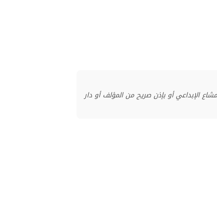
منشور بموجب ترخيص المشاع الإبداعي أو بإذن صريح من المؤلف أو دار