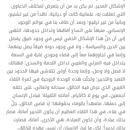
الإشكال المحير، لم يكن بد من أن يتعرض لمختلف الدعاوى
التي تعلقت به، علمانية كانت أو ديانية، ناقداً من غير تشنيع،
وبانياً من غير ترقيع؛ وبعد أن طاف بنا في عوالم الوجود
الإنساني، منبهاً على اتساع آفاقها وتداخل حدودها، انتهى
إلى أن حلّ هذا الإشكال الخفي ليس في وجود ضيق يفصل
بين الدين والسياسة ، ولا في وجود دونه ضيقاً يصل بينهما،
وإنما في تجاوزهما معاً إلى فضاء وجودي غاية في السعة
يتداخل فيه المرئي والغيبي تداخل اللحمة والسدى؛ فهنالك
لا فصل ولا وصل، وإنما وحدة أولى تتلاشى فيها الحدود بين
التعبد والتدبير؛ وتجلّت هذه الوحدة الروحية في ثمرة اللقاء
الغيبي الذي عرض فيه الخالق، سبحانه وتعالى، على خلقه
أجمعين، في يومٍ لا كالأيام، أمانته الثقيلة؛ فبادل الإنسان
إلى حملها، متعهداً بالوفاء بحقوقها؛ إذ قضى الخالق، جلّ
في علاه، في هذا اللقاء العظيم أن يكون التدبير أمانة، فصار
بذلك عبادة، وأن تكون العبادة، هي الأخرى، أمانة، فصارت
بذلك تدبيراً؛ لكن ما لبث الإنسان أن نسي عهده للخالق،