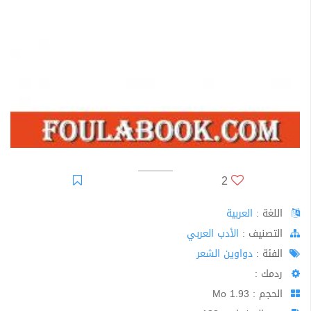
2
اللغة :
العربية
اﻟﺘﺼﻨﻴﻒ :
الأدب العربي
الفئة :
دواوين الشعر
ردمك :
الحجم : 1.93 Mo