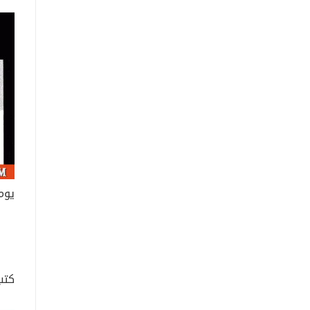
يوم
كتب