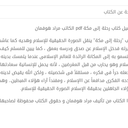
ة عن الكتاب
كتاب رحلة إلى مكة pdf الكاتب مراد هوفمان
ب "رحلة إلى مكة" ينقل الصورة الحقيقية للإسلام وهديه كما عاشها 
رته فدخل الإسلام عن صدق ودرسه بعمق ، كما يبين للمسلم كيف ي
تسمو به إلى المكانة الرائدة للعالم الإسلامى عندما يتمسك بدينه 
سلام وهو يحارب من قبل المغرضين ، لأنه يحمل للإنسانية سعادتها 
عله حراً فى فكره ، مستقلاً فى شخصيته ، ولكن الله يقيض لدينه
حه الفكرى مدافعاً عن االإسلام ، ومفنداً آراء هؤلاء المبطين.. وه
لاء الجاهلين بحقيقة الإسلام الصورة الحقيقية للإسلام.
 الكتاب من تأليف مراد هوفمان و حقوق الكتاب محفوظة لصاحبها