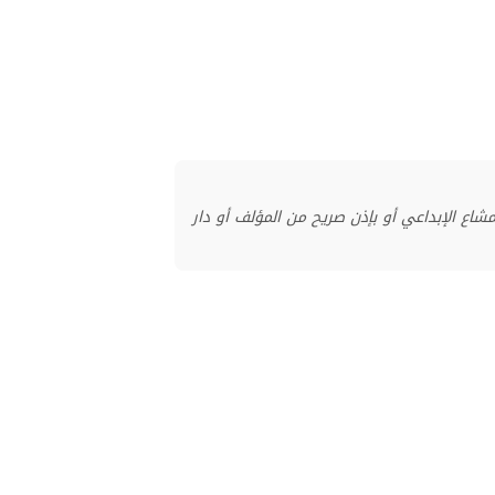
منشور بموجب ترخيص المشاع الإبداعي أو بإذن صريح من المؤلف أو دار