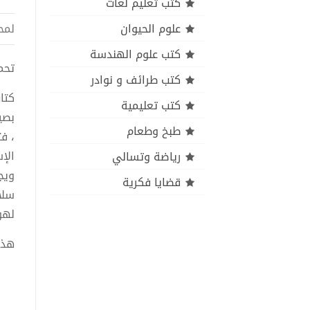
كتب تعليم لغات
علوم الحيوان
لمح
كتب علوم الهندسة
تحميل 
كتب طرائف و نوادر
كتا
كتب تعليمية
بصي
طبخ وطعام
، ف
الإ
رياضة وتسالي
ويج
قضايا فكرية
سلا
لهؤ
هذا