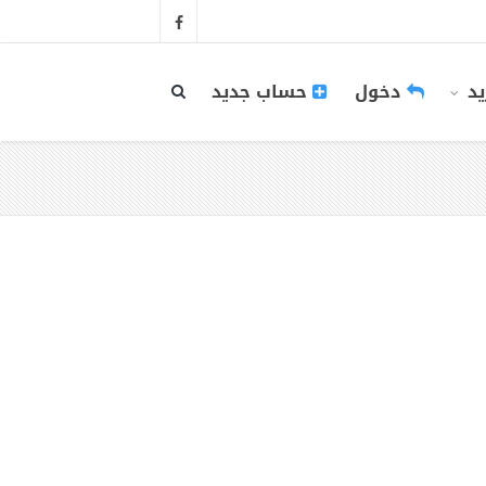
يد
دخول
حساب جديد