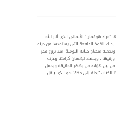
"مراد هوفمان" الألمانى الذى أنار الله
درك القوة الدافعة التى يستمدها من دينه
ويجعله منهاج حياته اليومية. منذ بزوغ فجر
ورقيها ، ويحفظ للإنسان كرامته وعزته ،
 من بين هؤلاء من يظهر الحقيقة ويحمل
ذا الكتاب "رحلة إلى مكة" هو الذى ينقل