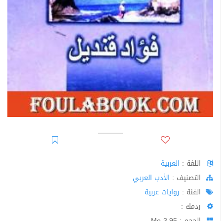
اللغة :
العربية
اﻟﺘﺼﻨﻴﻒ :
الأدب العربي
الفئة :
روايات عربية
ردمك :
الحجم : 3.95 Mo