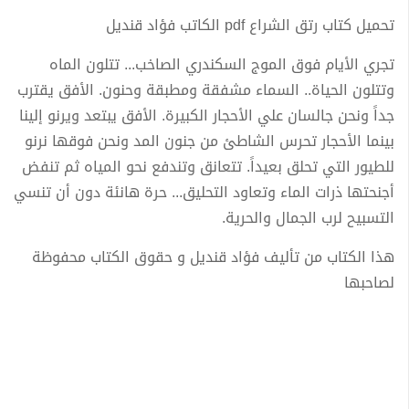
تحميل كتاب رتق الشراع pdf الكاتب فؤاد قنديل
تجري الأيام فوق الموج السكندري الصاخب... تتلون الماه
وتتلون الحياة.. السماء مشفقة ومطبقة وحنون. الأفق يقترب
جداً ونحن جالسان علي الأحجار الكبيرة. الأفق يبتعد ويرنو إلينا
بينما الأحجار تحرس الشاطئ من جنون المد ونحن فوقها نرنو
للطيور التي تحلق بعيداً. تتعانق وتندفع نحو المياه ثم تنفض
أجنحتها ذرات الماء وتعاود التحليق... حرة هانئة دون أن تنسي
التسبيح لرب الجمال والحرية.
هذا الكتاب من تأليف فؤاد قنديل و حقوق الكتاب محفوظة
لصاحبها