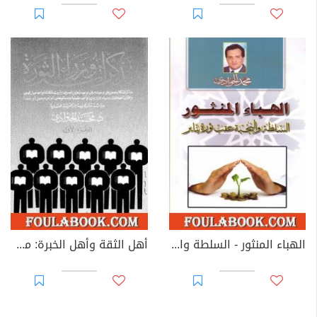
الهباء المنثور - السلطة والنخبة عقب ثورة يناير
أهل الثقة وأهل الخبرة: مذكرات وزراء الثورة ج1