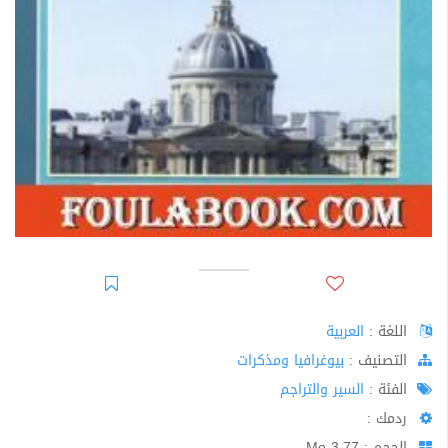
اللغة :
العربية
اﻟﺘﺼﻨﻴﻒ :
بيوغرافيا ومذكرات
الفئة :
السير والتراجم
ردمك :
الحجم : 3.77 Mo