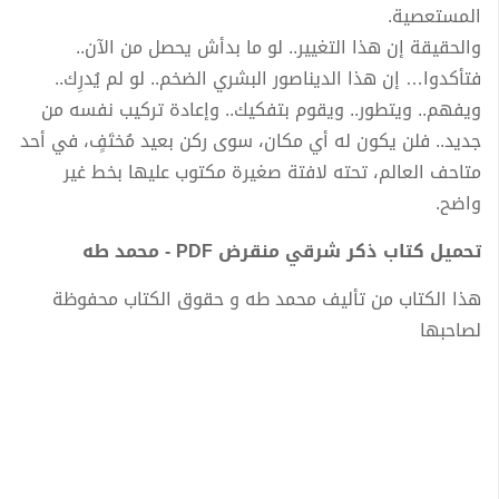
المستعصية.
والحقيقة إن هذا التغيير.. لو ما بدأش يحصل من الآن..
فتأكدوا… إن هذا الديناصور البشري الضخم.. لو لم يُدرِك..
ويفهم.. ويتطور.. ويقوم بتفكيك.. وإعادة تركيب نفسه من
جديد.. فلن يكون له أي مكان، سوى ركن بعيد مُختَفٍ، في أحد
متاحف العالم، تحته لافتة صغيرة مكتوب عليها بخط غير
واضح.
تحميل كتاب ذكر شرقي منقرض PDF - محمد طه
هذا الكتاب من تأليف محمد طه و حقوق الكتاب محفوظة
لصاحبها