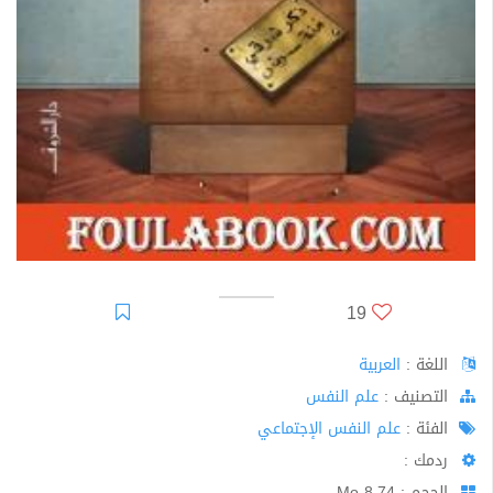
19
اللغة :
العربية
اﻟﺘﺼﻨﻴﻒ :
علم النفس
الفئة :
علم النفس الإجتماعي
ردمك :
الحجم : 8.74 Mo