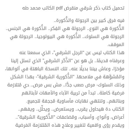
تحميل كتاب ذكر شرقي منقرض pdf الكاتب محمد طه
فيه فرق كبير بين الرجولة والذُّكورة..
الذُّكورة هي النوع.. الرجولة هي الفِكر.. الذُّكورة هي الجنس..
الرجولة هي السلوك.. الذُّكورة هي البيولوجيا.. الرجولة هي
الموقف.
هذا الكتاب ليس عن “الرجل الشرقي”، الذي سمعنا عنه
وعرفناه قديمًا.. بل هو عن “الذَّكَر الشرقي” الذي تسلل إلينا
مؤخرًا، وعاش بيننا بديلًا عنه.. تلك النسخة الباهتة في ألوانها،
والمُشوَّهة في ملامحها. “الذُّكورية الشرقية”- بهذا الشكل
وذلك السلوك- مرض صعب جدًّا.. مش بس مرض.. دي مُتلازمة
مَرضية كاملة.. تبدأ من تربية الآباء والأمهات لأبنائهم
وبناتهم.. وتنتهي نهايات مأساوية مُجحِفة للجميع.
الكتاب دة هيحاول يقرب.. ويستعرض.. ويحلِّل.. ويفهم..
أعراض، وأنواع، وأسباب، ومُضاعفات “الذُّكورية الشرقية”..
ويقدم رؤى واقعية لتغيير وعلاج هذه المُتلازمة المَرضية