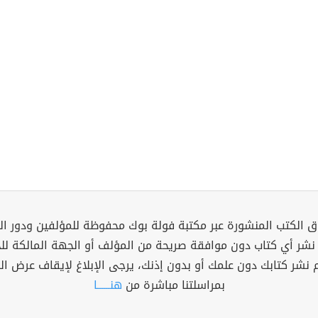
 الكتب المنشورة عبر مكتبة فولة بوك محفوظة للمؤلفين ودور ال
 نشر أي كتاب دون موافقة صريحة من المؤلف أو الجهة المالكة ل
م نشر كتابك دون علمك أو بدون إذنك، يرجى الإبلاغ لإيقاف عرض ال
بمراسلتنا مباشرة من
هنــــــا