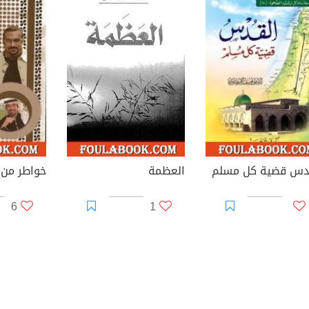
دس قضية كل مسلم
العظمة
خواطر من ا
6
1