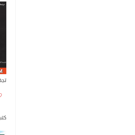
تجف
كتب