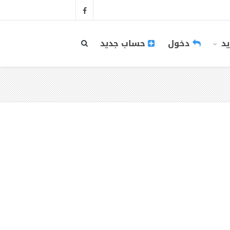
يد
دخول
حساب جديد