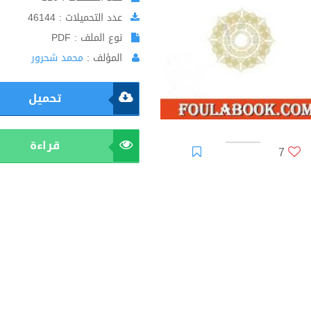
عدد التحميلات : 46144
نوع الملف : PDF
المؤلف :
محمد شحرور
تحميل
قراءة
7