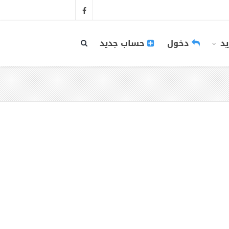
يد
دخول
حساب جديد