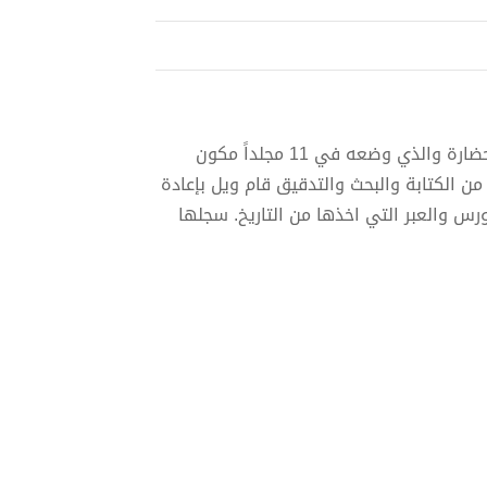
بعدما انهى المؤرخ الامريكي المعروف ويل ديورانت مشروعه قصة الحضارة والذي وضعه في 11 مجلداً مكون
ن عمره (وزوجته معه) من الكتابة والبحث والتدقيق قام ويل بإعادة
ورس والعبر التي اخذها من التاريخ. سجلها