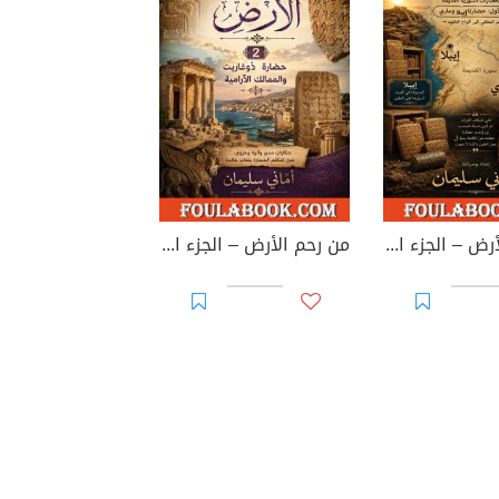
من رحم الأرض – الجزء الأول: إيبلا وماري
من رحم الأرض – الجزء الثاني: حضارة أوغاريت والممالك الآرامية