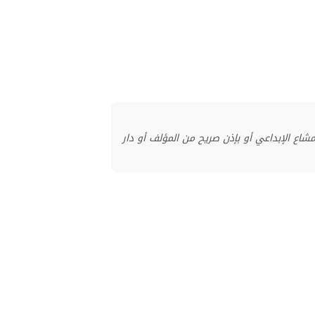
منشور بموجب ترخيص المشاع الإبداعي أو بإذن صريح من المؤلف أو دار