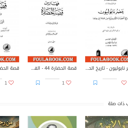
عصر نابوليون - تاريخ الحضارة الأوروبية من 1789 إلى 1815 - الجزء الخامس
قصة الحضارة 44 - الفهارس - ج2
1
1
 ذات صلة