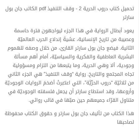
تحميل كتاب دروب الحرية 2 - وقف التنفيذ pdf الكاتب جان بول
سارتر
يعود أبطال الرواية في هذا الجزء ليواجهون فترة حاسمة
وعصيبة من تاريخ الإنسانية، عشيةَ إندلاع الحرب العالميّة
الثانية. فيضع جان بول سارتر القارئ، من خلال وصفه للهموم
البشرية العاطفية والفكرية والسياسيّة، أمام أهم مسألة
وجودية، ألا وهي الحرية، وما يتبعها من التزام ومسؤولية
تجاه المجتمع والتاريخ. رواية “وقف التنفيذ” هي الجزء الثاني
من ثلاثيّة “دروب الحرِّيَّة”، التي اعتـُبرتْ أضخمَ الروايات الوجوديّة
وأروعها، وقد استطاع سارتر أن يجعل فلسفته الوجوديّة في
متناول القرّاء جميعهم حين صبّها في قالب روائي.
هذا الكتاب من تأليف جان بول سارتر و حقوق الكتاب محفوظة
لصاحبها