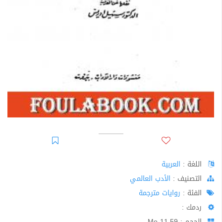
اللغة :
العربية
اﻟﺘﺼﻨﻴﻒ :
الأدب العالمي
الفئة :
روايات مترجمة
ردمك :
الحجم : 11.59 Mo