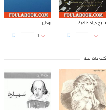
تاريخ حياة طاغية
بودلير
1
كتب ذات صلة