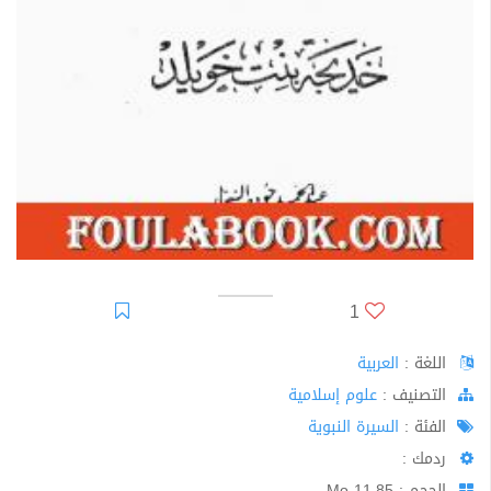
1
اللغة :
العربية
اﻟﺘﺼﻨﻴﻒ :
علوم إسلامية
الفئة :
السيرة النبوية
ردمك :
الحجم : 11.85 Mo