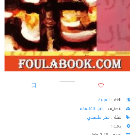
اللغة :
العربية
اﻟﺘﺼﻨﻴﻒ :
كتب الفلسفة
الفئة :
فكر فلسفي
ردمك :
الحجم : 2.46 Mo