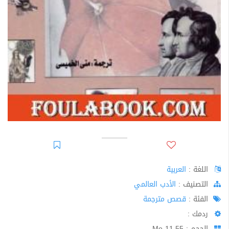
اللغة :
العربية
اﻟﺘﺼﻨﻴﻒ :
الأدب العالمي
الفئة :
قصص مترجمة
ردمك :
الحجم : 11.55 Mo