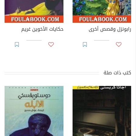
رابونزل وقصص أخرى
حكايات الأخوين غريم
كتب ذات صلة