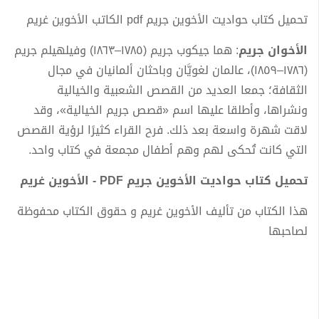
تحميل كتاب حواديت الأخوين جريم pdf الكاتب الأخوين غريم
الأخوان جريم
: هما جيكوب جريم (١٧٨٥–١٨٦٣) وفيلهيلم جريم
(١٧٨٦–١٨٥٩)، عالمان لغويَّان وباحثان ألمانيان في مجال
الثقافة؛ جمعا العديد من القصص الشعبية والخيالية
ونشراها، وأطلقا عليها اسم «قصص جريم الخيالية»، وقد
لاقت شهرة واسعة بعد ذلك. فرح القراء كثيرًا لرؤية القصص
التي كانت تُحكى لهم وهم أطفال مجمعة في كتاب واحد.
تحميل كتاب حواديت الأخوين جريم PDF - الأخوين غريم
هذا الكتاب من تأليف الأخوين غريم و حقوق الكتاب محفوظة
لصاحبها