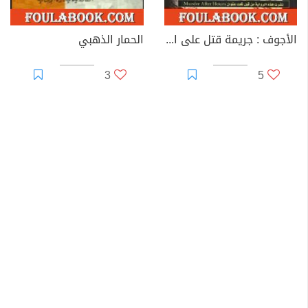
الأجوف : جريمة قتل على المسبح أسرار عائلية غامضة
الحمار الذهبي
3
5