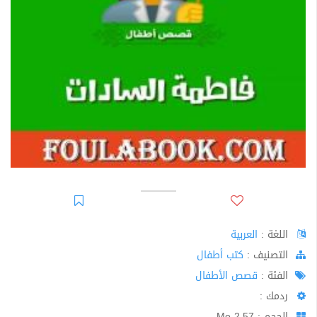
اللغة :
العربية
اﻟﺘﺼﻨﻴﻒ :
كتب أطفال
الفئة :
قصص الأطفال
ردمك :
الحجم : 2.57 Mo