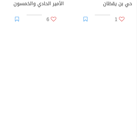
حي بن يقظان
الأمير الحادي والخمسون
6
1