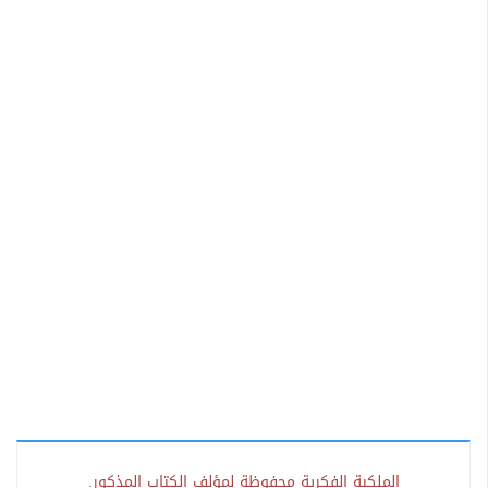
الملكية الفكرية محفوظة لمؤلف الكتاب المذكور.