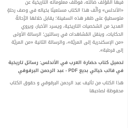
فيها المُؤلف ضالَّته، فوظَّف معلوماته التاريخية عن
«الأندلس» وألَّف هذا الكتاب مستعينًا بخياله في وصف رحلةٍ
متوسطيةٍ على ظهر هذه السفينة؛ يقابل خلالها الرَّحالةُ
العديدَ من الشخصيات التاريخية، ويسرد الأخبار، ويروي
الحكايات، وينقل المُشاهدات في رسالتين؛ الرسالة الأولى
«من الإسكندرية إلى المريَّة»، والرسالة الثانية «من المريَّة
إلى قرطبة».
تحميل كتاب حضارة العرب في الأندلس: رسائل تاريخية
في قالب خيالي بديع PDF - عبد الرحمن البرقوقي
هذا الكتاب من تأليف عبد الرحمن البرقوقي و حقوق الكتاب
محفوظة لصاحبها