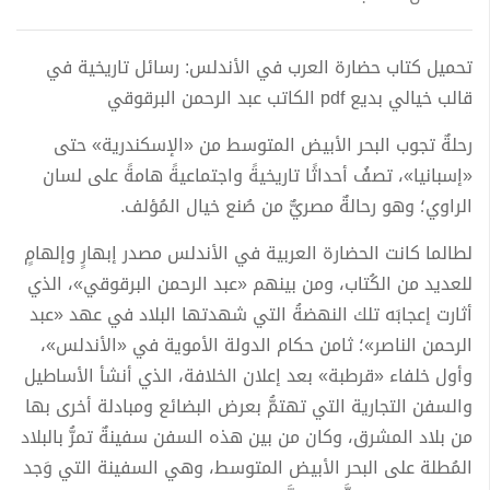
تحميل كتاب حضارة العرب في الأندلس: رسائل تاريخية في
قالب خيالي بديع pdf الكاتب عبد الرحمن البرقوقي
رحلةٌ تجوب البحر الأبيض المتوسط من «الإسكندرية» حتى
«إسبانيا»، تصفُ أحداثًا تاريخيةً واجتماعيةً هامةً على لسان
الراوي؛ وهو رحالةٌ مصريٌّ من صُنع خيال المُؤلف.
لطالما كانت الحضارة العربية في الأندلس مصدر إبهارٍ وإلهامٍ
للعديد من الكُتاب، ومن بينهم «عبد الرحمن البرقوقي»، الذي
أثارت إعجابَه تلك النهضةُ التي شهدتها البلاد في عهد «عبد
الرحمن الناصر»؛ ثامن حكام الدولة الأموية في «الأندلس»،
وأول خلفاء «قرطبة» بعد إعلان الخلافة، الذي أنشأ الأساطيل
والسفن التجارية التي تهتمُّ بعرض البضائع ومبادلة أخرى بها
من بلاد المشرق، وكان من بين هذه السفن سفينةٌ تمرُّ بالبلاد
المُطلة على البحر الأبيض المتوسط، وهي السفينة التي وَجد