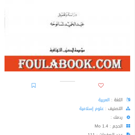
اللغة :
العربية
اﻟﺘﺼﻨﻴﻒ :
علوم إسلامية
ردمك :
الحجم : 1.4 Mo
عدد الصفحات : 111