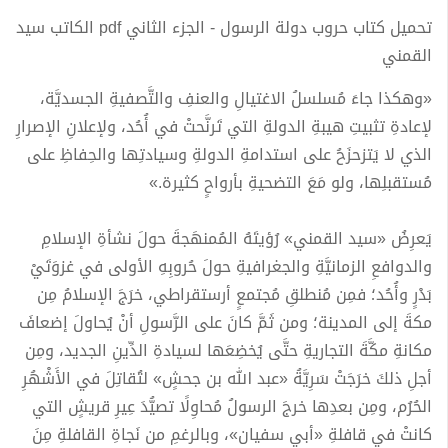
تحميل كتاب حروب دولة الرسول - الجزء الثاني pdf الكاتب سيد
القمني
«وهكذا جاءَ مُسلسلُ الاغتيالِ والعنفِ والتَّصفيةِ الجسديَّة،
لإعادةِ تثبيتِ هيبةِ الدولةِ التي تَرنَّحتْ في أُحُد، ولإعلانِ الإصرارِ
الذي لا يَتزحزَحُ على استدامةِ الدولةِ وسيادتِها والحِفاظِ على
مُستقبلِها، ولو مَعَ التضحيةِ بأرواحٍ كثيرة.»
يَعرِضُ «سيد القمني» رُؤيتَهُ المُمنهَجةَ حولَ نشأةِ الإسلامِ
والدوافعِ الزمانيَّةِ والجغرافيةِ حولَ حُروبِهِ الأولى في غزوَتَيْ
بَدْرٍ وأُحُد؛ فمِن مُنطلقِ مُجتمعٍ أرستقراطي، خرَجَ الإسلامُ مِن
مكةَ إلى المدينة؛ ومن ثَمَّ كانَ على الرَّسولِ أنْ يُحاولَ إضعافَ
مكانةِ مكَّةَ التجاريةِ حتَّى يُخضِعَها لسيادةِ الدِّينِ الجديد، ومِن
أجلِ ذلكَ خرَجَتْ سَرِيَّةُ «عبد الله بن جحشٍ» لتُقاتِلَ في الأَشْهُرِ
الحُرُم، ومِن بعدِها خرجَ الرسولُ مُحاوِلًا تصيُّدَ عِيرِ قريشٍ التي
كانتْ في قافلةِ «أبي سفيان»، وبالرغمِ من نَجاةِ القافلةِ مِنَ