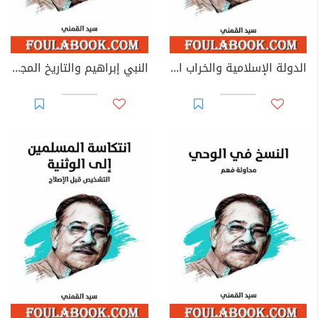
الدولة الإسلامية والخراب العاجل - نسخة هنداوي
النبي إبراهيم والتاريخ المجهول - نسخة هنداوي