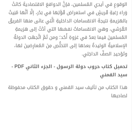
الوقوعِ في أيدِي المُسلمين، فإنَّ الدوافعَ الاقتصاديةَ كانَتْ
وَراءَ رَغبةِ قُريشٍ في استعراضِ قُوَّتِها في بَدْر، إلَّا أنَّها مُنِيتْ
بالهزيمةِ نتيجةَ الانقساماتِ الداخليةِ الَّتي عانَى منها الفريقُ
القُرَشي، وهيَ الانقساماتُ نفسُها التي أدَّتْ إلى هزيمةِ
المُسلمينَ فيما بَعدُ في غزوةِ أُحُد؛ ومن ثَمَّ اتَّجهَتِ الدولةُ
الإسلاميةُ الوليدةُ بعدَها إلى التخلُّصِ مِنَ المُعارِضينَ لها،
وتَوْحيدِ الصفِّ الداخِلي.
تحميل كتاب حروب دولة الرسول - الجزء الثاني PDF -
سيد القمني
هذا الكتاب من تأليف سيد القمني و حقوق الكتاب محفوظة
لصاحبها