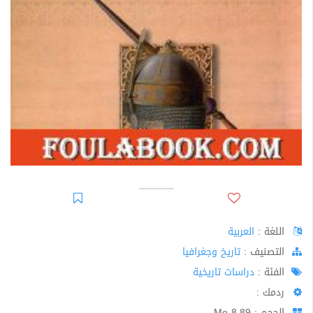
اللغة :
العربية
اﻟﺘﺼﻨﻴﻒ :
تاريخ وجغرافيا
الفئة :
دراسات تاريخية
ردمك :
الحجم : 8.89 Mo