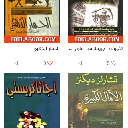
الأجوف : جريمة قتل على المسبح أسرار عائلية غامضة
الحمار الذهبي
3
5