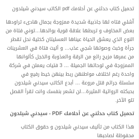
تحميل كتاب حدثني عن أحلامك pdf الكاتب سيدني شيلدون
اّشلي فتاه لها جاذبية شديدة ممزوجة بجمال هادىء تراودها
بعض المخاوف و تربطها علاقة قوية بوالدها…توني فتاة من
النوع الذي يعشق الحياة عيناها العسليتان كخلية نحل تقطر
جرأة وخبث وصوتها شجي عذب… و أليت فتاة في العشرينات
من عمرها مزيج رائع من الرقة والعذوبة والخجل كألوانها
الممزوجة في لوحاتها الجميلة … 3 فتيات يعملن في شركة
واحدة رغم اختلاف مواطنهن ربط بينهن خيط رفيع في
سلسلة جرائم قتل مروعة … أبدع الكاتب سيدني شيلدون
بحبكته الروائية المثيرة…لن تشعر بنفسك وانت تقرأ الفصل
تلو الآخر.
تحميل كتاب حدثني عن أحلامك PDF - سيدني شيلدون
هذا الكتاب من تأليف سيدني شيلدون و حقوق الكتاب
محفوظة لصاحبها