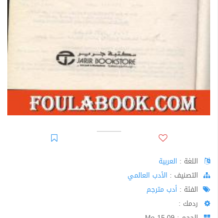
اللغة :
العربية
اﻟﺘﺼﻨﻴﻒ :
الأدب العالمي
الفئة :
أدب مترجم
ردمك :
الحجم : 15.09 Mo