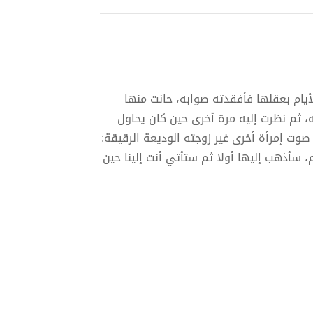
لأيام بعقلها فأفقدته صوابه، حانت منها
، ثم نظرت إليه مرة أخرى حين كان يحاول
 صوت إمرأة أخرى غير زوجته الوديعة الرقيقة:
 سأذهب إليها أولا ثم ستأتي أنت إلينا حين