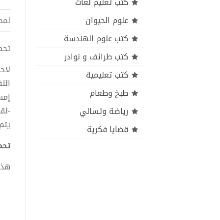
كتب تعليم لغات
علوم الحيوان
لمح
كتب علوم الهندسة
تحميل 
كتب طرائف و نوادر
لاح
كتب تعليمية
الت
طبخ وطعام
إمس
-لق
رياضة وتسالي
يتم
قضايا فكرية
تحميل
هذا