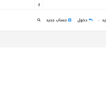
يد
دخول
حساب جديد