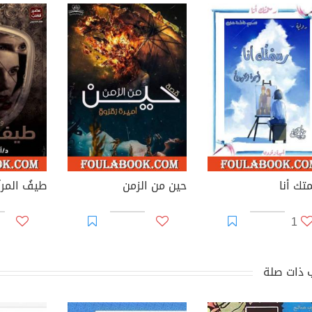
تك أنا
حين من الزمن
طيفُ المرآ
1
 ذات صلة