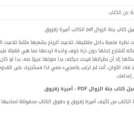
ة عن الكتاب
كتاب جنة الزوال pdf الكاتب أميرة زقزوق
ت نظرة متعبة داخل مقلتيها، تلاعبت الرياح بشعرها مثلما تلاعبت ا
فاته للشارع تحتها دون ذرة خوف واحدة تردعها عما هي مُقبلة عليه
اكها إلا أن نظراتها قيدت حركته، بدا صوتها غريبًا عنه، بدا لو كان
د فات الأوان، أنت لم ترغب بالمجيء معي لذا فسأجبرك على القدوم،
 إعدامك.
 كتاب جنة الزوال PDF - أميرة زقزوق
 الكتاب من تأليف أميرة زقزوق و حقوق الكتاب محفوظة لصاحبها