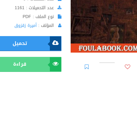
عدد التحميلات : 1161
نوع الملف : PDF
المؤلف :
أميرة زقزوق
تحميل
قراءة