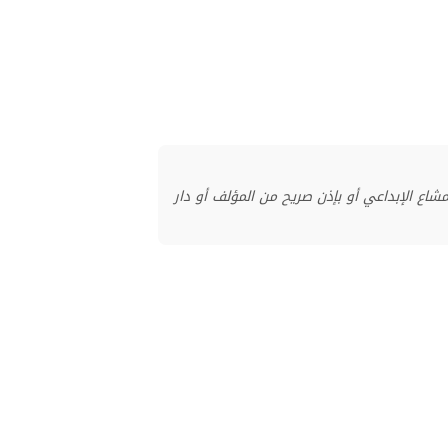
منشور بموجب ترخيص المشاع الإبداعي أو بإذن صريح من المؤلف أو دار