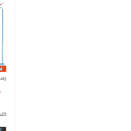
رسم
كتب