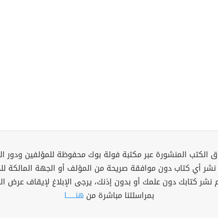
 الكتب المنشورة عبر مكتبة فولة بوك محفوظة للمؤلفين ودور ال
 نشر أي كتاب دون موافقة صريحة من المؤلف أو الجهة المالكة ل
م نشر كتابك دون علمك أو بدون إذنك، يرجى الإبلاغ لإيقاف عرض ال
بمراسلتنا مباشرة من
هنــــــا