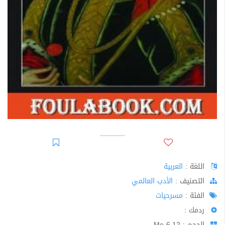
اللغة :
العربية
اﻟﺘﺼﻨﻴﻒ :
الأدب العالمي
الفئة :
مسرحيات
ردمك :
الحجم : 6.12 Mo