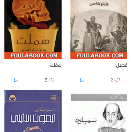
عُطَيل
هَمْلِت
5
2