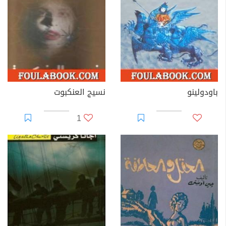
باودولينو
نسيج العنكبوت
1