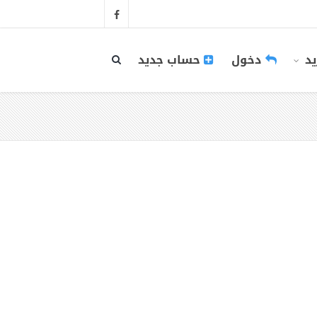
يد
دخول
حساب جديد