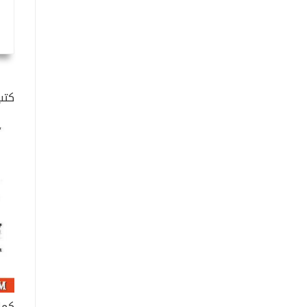
كتب
كما