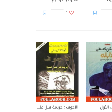
1
ء الأول
الأجوف : جريمة قتل على المسبح أسرار عائلية غامضة