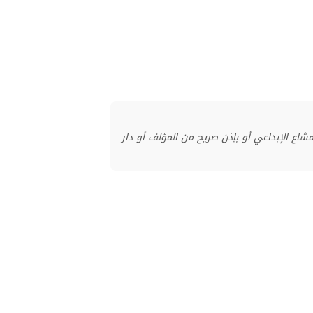
منشور بموجب ترخيص المشاع الإبداعي أو بإذن صريح من المؤلف أو دار