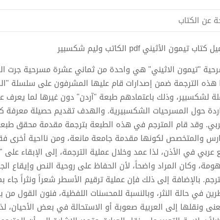
ة عن الكتاب
كتاب تيمون الأثيني pdf الكاتب وليم شكسبير
حية "تيمون الاثيني" هي واحدة من ثماني عشرة مسرحية جرت ال
 هذه الترجمة ضمن إصدارات قام عليها المشرفون على سلسلة "المس
لة لشكسبير، وذلك باعتمادهم طبعة "آردن" دون غيرها لما يعرف ع
ردة حول المسرحيات الشكسبيرية. والهدف تقديم حصيلة معرفة ك
ربي. وقد قام المترجم في هذه الطبعة بترجمة مقدمة محقق طبعة "
ارس والمتخصص لكونها مقدمة جامعة مانعة، ومن نااحية أخرى فقد 
 عربي في الأذن، لذا عمد وخلال عملية الترجمة، إلى الإبقاء على "ن
ومة، وكان المراد واضحاً، لأن الحفاظ على روحية النص وإيقاع الج
ترجم. بالإضافة إلى ذلك فإن عملية ترقيم الأسطر شعراً ونثراً جاء ب
ين في حالة النثر، وبالنسبة للمحسنات اللفظية، فنون القول من ب
عنى ونقلها إلى العربية صعوبة أو الاستحالة في بعض الأحيان، لذ