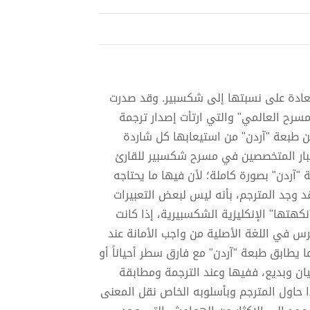
عادة على نسبتها إلى شكسبير. وقد صدرت
رح العالمي" والتي ارتأت إصدار ترجمة
ن طبعة "آردن" من استيعابها كل شاردة
بار المتخصصين في مسرح شكسبير للقارئ
آردن" بصورة كاملة؛ لأن فيها ما يحتاجه
وجد المترجم، بأنه ليس لبعض التعبيرات
كهتها" الإنكليزية الشكسبيرية، إذا كانت
رس في اللغة الأصلية من واجب الأمانة عند
ما يطابق طبعة "آردن" مع فارق سطر أحياناً أو
يان وبديع، ففيها وعند الترجمة ومطابقة
ا حاول المترجم وبأسلوبه الخاص نقل المعنى