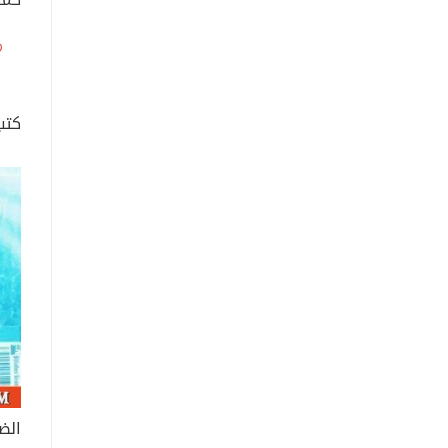
كتب
الض