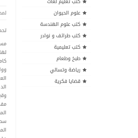
كتب تعليم لغات
علوم الحيوان
لمح
كتب علوم الهندسة
تحميل 
كتب طرائف و نوادر
مسر
كتب تعليمية
لها
طبخ وطعام
كام
ووا
رياضة وتسالي
الع
قضايا فكرية
الد
وقع
مفه
الم
سطر
الم