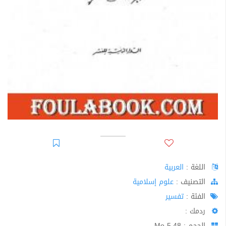
اللغة :
العربية
اﻟﺘﺼﻨﻴﻒ :
علوم إسلامية
الفئة :
تفسير
ردمك :
الحجم : 5.48 Mo