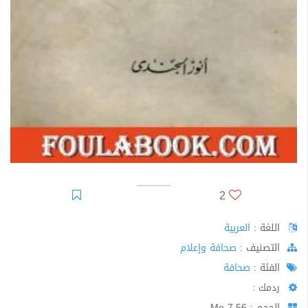
2
اللغة :
العربية
اﻟﺘﺼﻨﻴﻒ :
صحافة وإعلام
الفئة :
صحافة
ردمك :
الحجم : 7.56 Mo