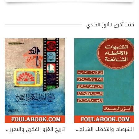
كتب أخرى لـأنور الجندي
الشبهات والأخطاء الشائعة في الأدب العربي والتراجم والفكر الإسلامي
تاريخ الغزو الفكري والتعريب خلال ما بين الحربين العالميتين 1920-1940