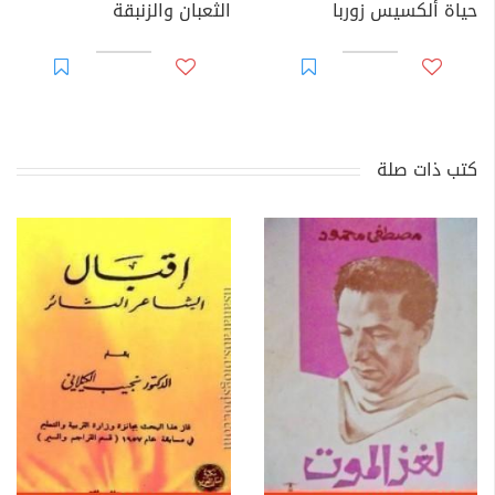
حياة ألكسيس زوربا
الثعبان والزنبقة
كتب ذات صلة