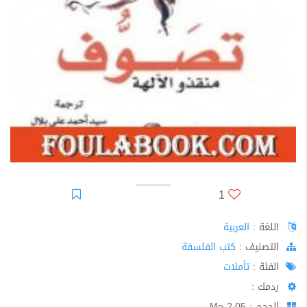
1
اللغة :
العربية
اﻟﺘﺼﻨﻴﻒ :
كتب الفلسفة
الفئة :
تأملات
ردمك :
الحجم : 2.05 Mo