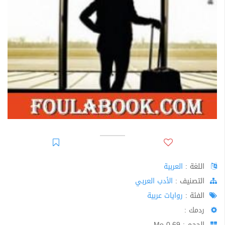
اللغة :
العربية
اﻟﺘﺼﻨﻴﻒ :
الأدب العربي
الفئة :
روايات عربية
ردمك :
الحجم : 0.69 Mo