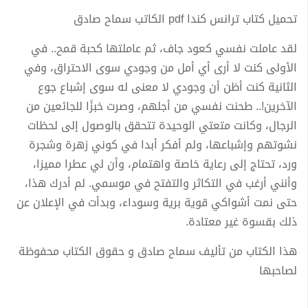
تحميل كتاب ترانس كندا pdf الكاتب سماح صادق
لقد عاملت نفسي كعود جاف، ثم عاملتها كحبة قمح.. في
الأولى كنت لا أرى أي أمل من وجودي سوى الاحتراق، وفي
الثانية كنت أظن أن وجودي لا معنى له سوى إشباع جوع
الآخرين!.. طحنت نفسي من أجلهم، وصرت خبزًا للجائعين من
الرجال، وكانت متعتي الوحيدة تتحقق بالوصول إلى لحظات
نشوتهم وإشباعها، ولم أفكر أبدا في كوني زهرة وشجرة
ورد، تحتاج إلى رعاية خاصة واهتمام، وأن لي عطرا مميزا،
وأنني أرغب في التكاثر والتفتح في موسمي. لم أدرك هذا،
حتى نمت أشواكي قوية برية وسوداء، وبدأت في الإعلان عن
ذلك بقسوة غير معتادة.
هذا الكتاب من تأليف سماح صادق و حقوق الكتاب محفوظة
لصاحبها