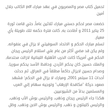
تحميل كتاب مصر والمصريون في عهد مبارك pdf الكاتب جلال
أمين
خضعت مصر لحكم حسني مبارك ثلاثين عاماً, حتي قامت ثورة
25 يناير 2011 و أطاحت به, كانت فترة حكمه تلك طويلة بأي
معيار.
تسلم مبارك الحكم و الاتحاد السوفيتي لا يزال في عنفوانه,
ولم يكن قد مضي أكثر من عام علي استلام الرئيس ريجان
الحكم في أمريكا كانت الحرب الأهلية اللبنانية لازالت محتدمة,
والملك حسين كان يحكم الأردن, وحافظ الأسد يحكم سوريا,
وصدام حسين لايزال حاكماً مطلقاً في العراق. ثم حدثت
أحداث 11 سبتمر 2001, ومبارك لا يزال في الحكم؛ فشهد
صعود حركة "مكافحة الإرهاب" وتوجيه سهام إلي العرب
والمسلمين بدلاً من الشيوعيين.
هكذا جاء الرئيس ريجان وذهب, والرئيس بوش الأب وذهب,
والرئيس كلينتون و ذهب, والرئيس بوش الابن وذهب, وظل