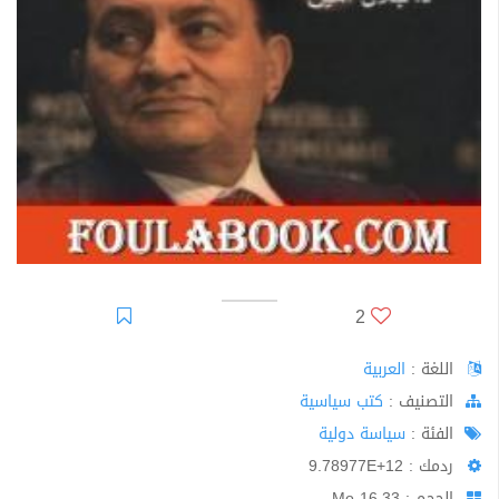
2
اللغة :
العربية
اﻟﺘﺼﻨﻴﻒ :
كتب سياسية
الفئة :
سياسة دولية
ردمك : 9.78977E+12
الحجم : 16.33 Mo